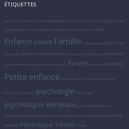
ÉTIQUETTES
Bordeaux
adolescent
adulte
Aquitaine
bébé
Cabinet de psychologie
conseil
désir
petite enfance
consultation psychologique
Devenir parent
Famille
Enfance
enfant
grossesse
Grand-parent
Lien parent-enfant
maternité
handicap
LAEP
Lieu d'accueil enfant parent
Parent
parents
mère
naissance
Notion de désir d'enfant
parentalité
Petite enfance
Professionnels
professionnels petite
psychologie
enfance
prévention
Psychologue
psychologue Bordeaux
psychologue enfance
Psychologue enfant
Psychologue Petite
Psychologue enfant Bordeaux
Psychologue Tresses
enfance
Tresses