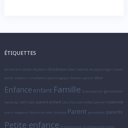
ÉTIQUETTES
Bordeaux
adolescent
adulte
Aquitaine
bébé
Cabinet de psychologie
conseil
désir
petite enfance
consultation psychologique
Devenir parent
Famille
Enfance
enfant
grossesse
Grand-parent
Lien parent-enfant
maternité
handicap
LAEP
Lieu d'accueil enfant parent
Parent
parents
mère
naissance
Notion de désir d'enfant
parentalité
Petite enfance
Professionnels
professionnels petite