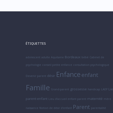
ÉTIQUETTES
Bordeaux
adolescent
adulte
Aquitaine
bébé
Cabinet de
psychologie
conseil petite enfance
consultation psychologique
Enfance
enfant
désir
Devenir parent
Famille
grossesse
Li
Grand-parent
handicap
LAEP
parent-enfant
maternité
Lieu d'accueil enfant parent
mère
Parent
naissance
Notion de désir d'enfant
parentalité