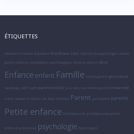
ÉTIQUETTES
Bordeaux
adolescent
adulte
Aquitaine
bébé
Cabinet de psychologie
conseil
désir
petite enfance
consultation psychologique
Devenir parent
Famille
Enfance
enfant
grossesse
Grand-parent
Lien parent-enfant
maternité
handicap
LAEP
Lieu d'accueil enfant parent
Parent
parents
mère
naissance
Notion de désir d'enfant
parentalité
Petite enfance
Professionnels
professionnels petite
psychologie
enfance
prévention
Psychologue