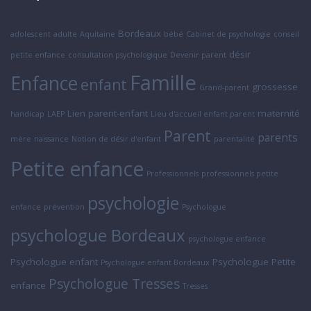
Bordeaux
adolescent
adulte
Aquitaine
bébé
Cabinet de psychologie
conseil
désir
petite enfance
consultation psychologique
Devenir parent
Famille
Enfance
enfant
grossesse
Grand-parent
Lien parent-enfant
maternité
handicap
LAEP
Lieu d'accueil enfant parent
Parent
parents
mère
naissance
Notion de désir d'enfant
parentalité
Petite enfance
Professionnels
professionnels petite
psychologie
enfance
prévention
Psychologue
psychologue Bordeaux
psychologue enfance
Psychologue enfant
Psychologue Petite
Psychologue enfant Bordeaux
Psychologue Tresses
enfance
Tresses